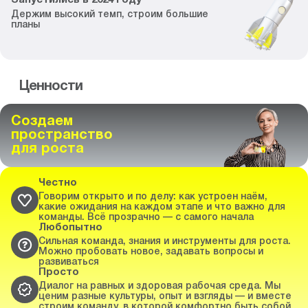
Запустились
в
2024
году
Держим высокий темп,
строим большие
планы
Ценности
Создаем
пространство
для роста
Честно
Говорим открыто и по делу: как устроен наём,
какие ожидания на каждом этапе и что важно для
команды. Всё прозрачно — с самого начала
Любопытно
Сильная команда, знания и инструменты для роста.
Можно пробовать новое, задавать вопросы и
развиваться
Просто
Диалог на равных и здоровая рабочая среда. Мы
ценим разные культуры, опыт и взгляды — и вместе
строим команду, в которой комфортно быть собой